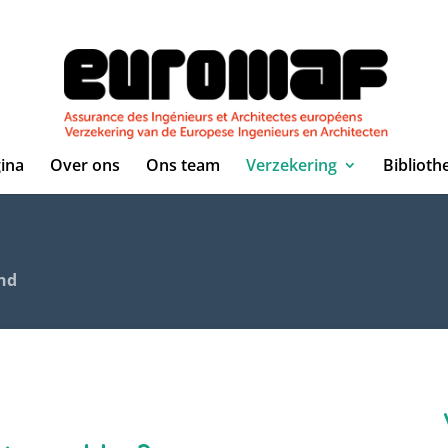
ina
Over ons
Ons team
Verzekering
Biblioth
and