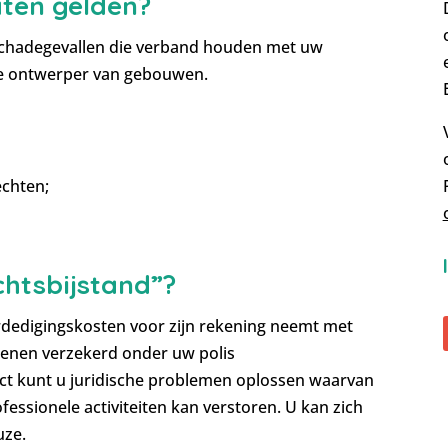
aten gelden?
 schadegevallen die verband houden met uw
dere ontwerper van gebouwen.
echten;
chtsbijstand”?
erdedigingskosten voor zijn rekening neemt met
egenen verzekerd onder uw polis
act kunt u juridische problemen oplossen waarvan
essionele activiteiten kan verstoren. U kan zich
uze.