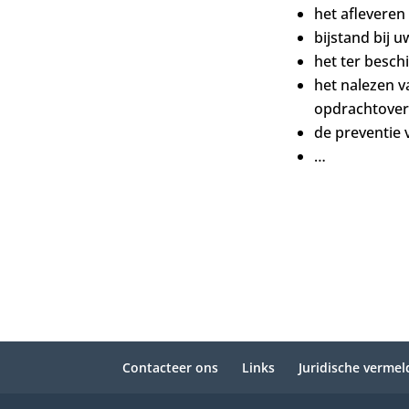
het afleveren 
bijstand bij u
het ter besch
het nalezen v
opdrachtove
de preventie 
…
Contacteer ons
Links
Juridische verme